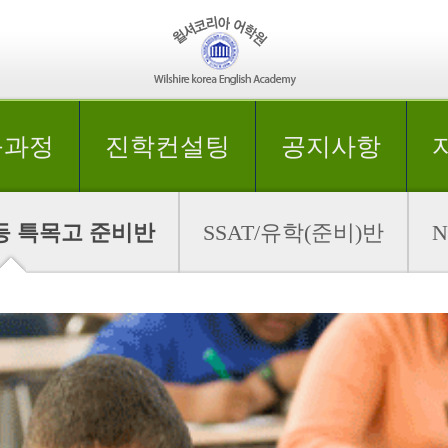
육과정
진학컨설팅
공지사항
등 특목고 준비반
SSAT/유학(준비)반