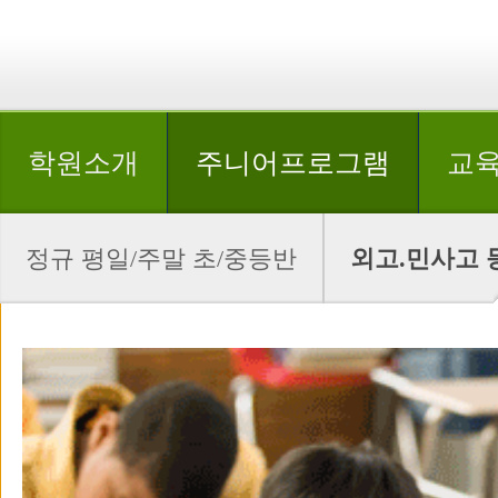
학원소개
주니어프로그램
교
정규 평일/주말 초/중등반
외고.민사고 