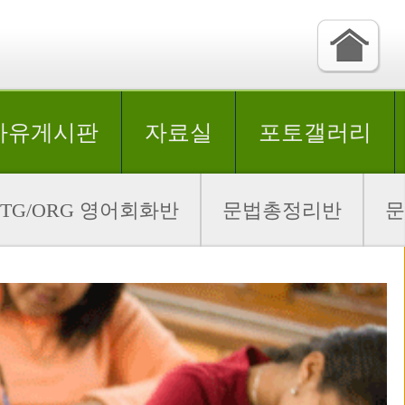
자유게시판
자료실
포토갤러리
NTG/ORG 영어회화반
문법총정리반
문